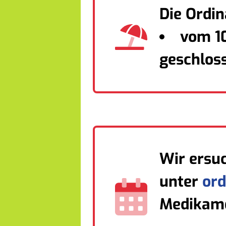
Die Ordin
vom 10
geschlos
Wir ersu
unter
ord
Medikame